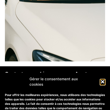
Contact
Liens
A votre
rapides
service
30320
Gérer le consentement aux
Disponible
Marguerittes
cookies
24h/24 et 7j/7
Qui sommes nous ?
Pour tous vos
+33 6 58 29
Pour offrir les meilleures expériences, nous utilisons des technologies
déplacements
91 67
telles que les cookies pour stocker et/ou accéder aux informations
des appareils. Le fait de consentir à ces technologies nous permettra
de traiter des données telles que le comportement de navigation ou