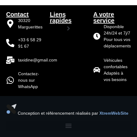
Professionnel
Contact
Liens
A votre
rapides
service
30320
Disponible
Marguerittes
24h/24 et 7j/7
Qui sommes nous ?
Pour tous vos
+33 6 58 29
déplacements
91 67
taxidine@gmail.com
Véhicules
confortables
Adaptés à
Contactez-
vos besoins
nous sur
WhatsApp
Conception et référencement réalisés par
XtremWebSite
.