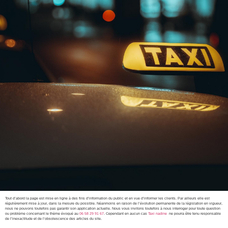
Tout d’abord la page est mise en ligne à des fins d’information du public et en vue d’informer les clients. Par ailleurs elle est
régulièrement mise à jour, dans la mesure du possible. Néanmoins en raison de l’évolution permanente de la législation en vigueur,
nous ne pouvons toutefois pas garantir son application actuelle. Nous vous invitons toutefois à nous interroger pour toute question
ou problème concernant le thème évoqué au
06 58 29 91 67
. Cependant en aucun cas
Taxi nadine
ne pourra être tenu responsable
de l’inexactitude et de l’obsolescence des articles du site.
xtremwebsite
– Taxi Marguerittes – Nîmes – – Gard – Hérault- Réserver
un taxi ambulance – Transport médical Arles – Taxi Marguerittes – Nîmes – – Gard – Hérault – Taxi Taxi gare de nimes Taxi